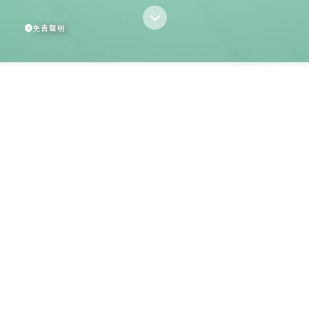
免責聲明
查詢熱線
2839 8280
發展項目：峻然｜區域：觀塘（北部）｜發展項目所位於的街道名
☆
稱及由差餉物業估價署署長編配的門牌號數：安禧街22號
｜賣方
為施行《一手住宅物業銷售條例》第2部而就發展項目指定的互聯網
★
網站的網址
：https://hemmaemerald.hkhs.com｜本廣告／宣
傳資料內載列的相片、圖像、繪圖或素描顯示純屬畫家對有關發展
項目之想像。有關相片、圖像、繪圖或素描並非按照比例繪畫及／
或可能經過電腦修飾處理。準買家如欲了解發展項目的詳情，請參
閱售樓說明書。賣方亦建議準買家到有關發展地盤作實地考察，以
對該發展地盤、其周邊地區環境及附近的公共設施有較佳了解。
賣方：香港房屋協會｜賣方的控權公司：不適用｜發展項目的認可
人士：柯華雄先生｜發展項目的認可人士以其專業身分擔任經營
人、董事或僱員的商號或法團：王董建築師事務有限公司｜發展項