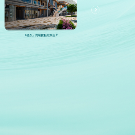
「健身天地」模擬
@
「峻然」商場模擬效果圖