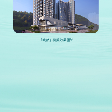
@
「峻然」模擬效果圖