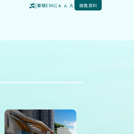
|
繁
簡
ENG
|
銷售資料
A
A
A